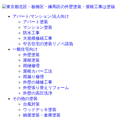
アパート/マンション/法人向け
アパート塗装
マンション塗装
防水工事
大規模修繕工事
中古住宅の塗装リノベ請負
一般住宅向け
外壁塗装
屋根塗装
雨樋修理
屋根カバー工法
雨漏り修理
外壁の補修工事
外壁張り替えリフォーム
外壁の高圧洗浄
その他の塗装
台風対策
ウッドデッキ塗装
納屋塗装・倉庫塗装