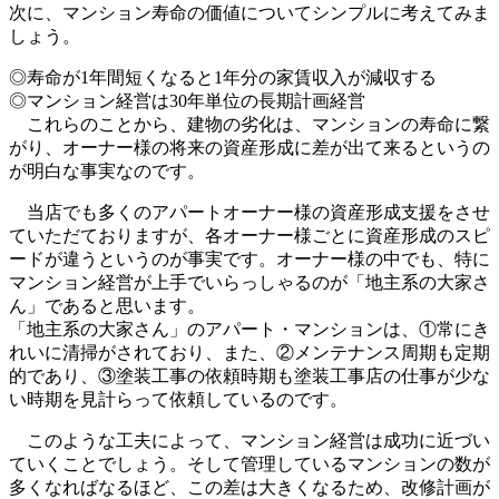
次に、マンション寿命の価値についてシンプルに考えてみま
しょう。
◎寿命が1年間短くなると1年分の家賃収入が減収する
◎マンション経営は30年単位の長期計画経営
これらのことから、建物の劣化は、マンションの寿命に繋
がり、オーナー様の将来の資産形成に差が出て来るというの
が明白な事実なのです。
当店でも多くのアパートオーナー様の資産形成支援をさせ
ていただておりますが、各オーナー様ごとに資産形成のスピ
ードが違うというのが事実です。オーナー様の中でも、特に
マンション経営が上手でいらっしゃるのが「地主系の大家さ
ん」であると思います。
「地主系の大家さん」のアパート・マンションは、①常にき
れいに清掃がされており、また、②メンテナンス周期も定期
的であり、③塗装工事の依頼時期も塗装工事店の仕事が少な
い時期を見計らって依頼しているのです。
このような工夫によって、マンション経営は成功に近づい
ていくことでしょう。そして管理しているマンションの数が
多くなればなるほど、この差は大きくなるため、改修計画が