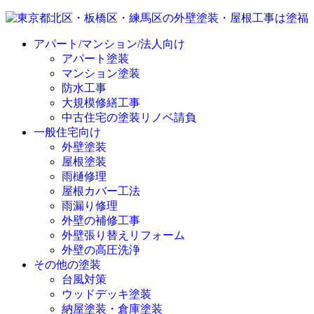
アパート/マンション/法人向け
アパート塗装
マンション塗装
防水工事
大規模修繕工事
中古住宅の塗装リノベ請負
一般住宅向け
外壁塗装
屋根塗装
雨樋修理
屋根カバー工法
雨漏り修理
外壁の補修工事
外壁張り替えリフォーム
外壁の高圧洗浄
その他の塗装
台風対策
ウッドデッキ塗装
納屋塗装・倉庫塗装