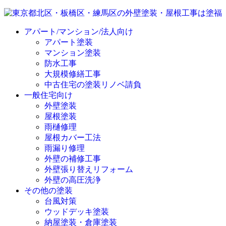
アパート/マンション/法人向け
アパート塗装
マンション塗装
防水工事
大規模修繕工事
中古住宅の塗装リノベ請負
一般住宅向け
外壁塗装
屋根塗装
雨樋修理
屋根カバー工法
雨漏り修理
外壁の補修工事
外壁張り替えリフォーム
外壁の高圧洗浄
その他の塗装
台風対策
ウッドデッキ塗装
納屋塗装・倉庫塗装