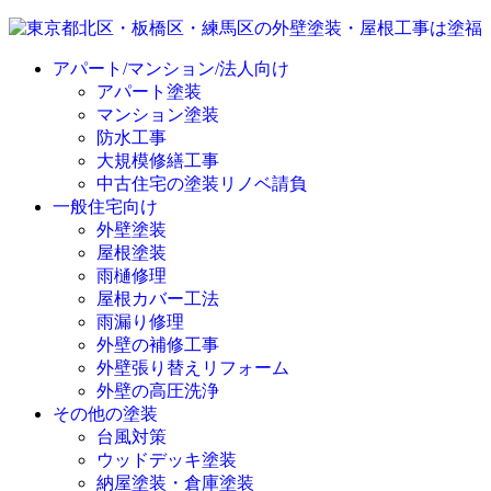
アパート/マンション/法人向け
アパート塗装
マンション塗装
防水工事
大規模修繕工事
中古住宅の塗装リノベ請負
一般住宅向け
外壁塗装
屋根塗装
雨樋修理
屋根カバー工法
雨漏り修理
外壁の補修工事
外壁張り替えリフォーム
外壁の高圧洗浄
その他の塗装
台風対策
ウッドデッキ塗装
納屋塗装・倉庫塗装