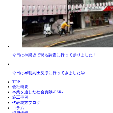
今日は神楽坂で現地調査に行って参りました！
今日は早朝高圧洗浄に行ってきました😊
TOP
会社概要
本業を通した社会貢献-CSR-
施工事例
代表親方ブログ
コラム