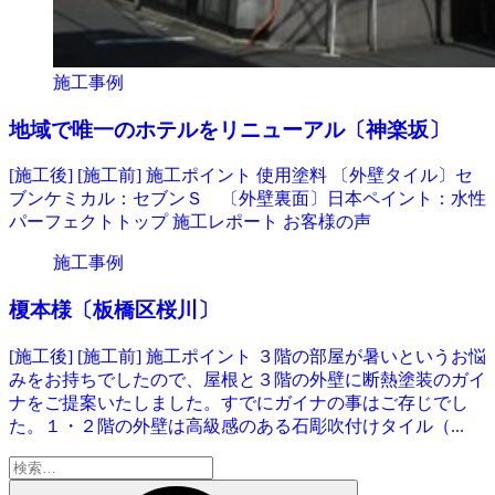
施工事例
地域で唯一のホテルをリニューアル〔神楽坂〕
[施工後] [施工前] 施工ポイント 使用塗料 〔外壁タイル〕セ
ブンケミカル：セブンＳ 〔外壁裏面〕日本ペイント：水性
パーフェクトトップ 施工レポート お客様の声
施工事例
榎本様〔板橋区桜川〕
[施工後] [施工前] 施工ポイント ３階の部屋が暑いというお悩
みをお持ちでしたので、屋根と３階の外壁に断熱塗装のガイ
ナをご提案いたしました。すでにガイナの事はご存じでし
た。１・２階の外壁は高級感のある石彫吹付けタイル（...
検
索: