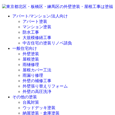
アパート/マンション/法人向け
アパート塗装
マンション塗装
防水工事
大規模修繕工事
中古住宅の塗装リノベ請負
一般住宅向け
外壁塗装
屋根塗装
雨樋修理
屋根カバー工法
雨漏り修理
外壁の補修工事
外壁張り替えリフォーム
外壁の高圧洗浄
その他の塗装
台風対策
ウッドデッキ塗装
納屋塗装・倉庫塗装