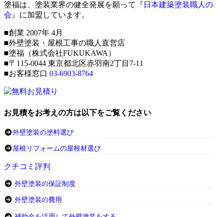
塗福は、塗装業界の健全発展を願って『
日本建築塗装職人の
会
』に加盟しています。
■創業 2007年 4月
■外壁塗装・屋根工事の職人直営店
■塗福（株式会社FUKUKAWA）
■〒115-0044 東京都北区赤羽南2丁目7-11
■お客様窓口
03-6903-8764
お見積をお考えの方は以下をご覧ください
外壁塗装の塗料選び
屋根リフォームの屋根材選び
クチコミ評判
外壁塗装の保証制度
外壁塗装の費用
補助金を活用して外壁塗装をする