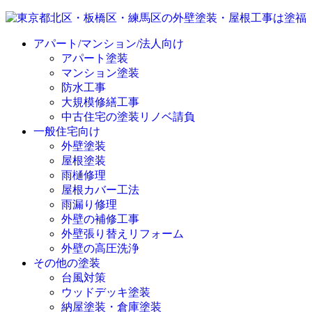
アパート/マンション/法人向け
アパート塗装
マンション塗装
防水工事
大規模修繕工事
中古住宅の塗装リノベ請負
一般住宅向け
外壁塗装
屋根塗装
雨樋修理
屋根カバー工法
雨漏り修理
外壁の補修工事
外壁張り替えリフォーム
外壁の高圧洗浄
その他の塗装
台風対策
ウッドデッキ塗装
納屋塗装・倉庫塗装