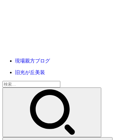
現場親方ブログ
旧光が丘美装
検
索: