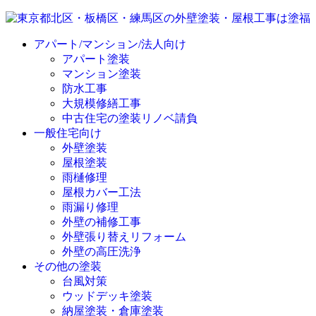
アパート/マンション/法人向け
アパート塗装
マンション塗装
防水工事
大規模修繕工事
中古住宅の塗装リノベ請負
一般住宅向け
外壁塗装
屋根塗装
雨樋修理
屋根カバー工法
雨漏り修理
外壁の補修工事
外壁張り替えリフォーム
外壁の高圧洗浄
その他の塗装
台風対策
ウッドデッキ塗装
納屋塗装・倉庫塗装