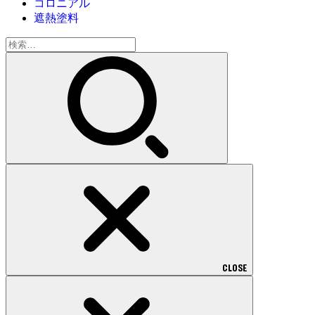
コロニアル
遮熱塗料
検
索:
CLOSE