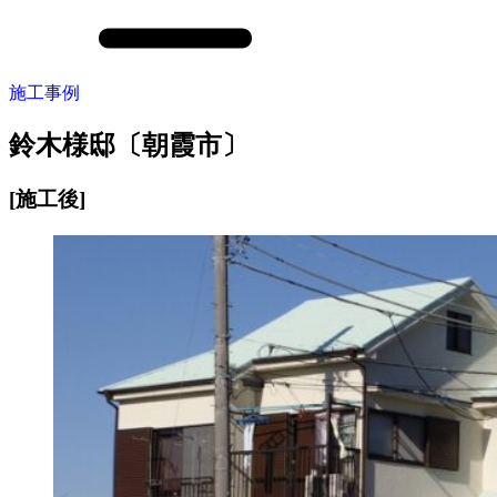
施工事例
鈴木様邸〔朝霞市〕
[施工後]