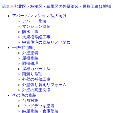
アパート/マンション/法人向け
アパート塗装
マンション塗装
防水工事
大規模修繕工事
中古住宅の塗装リノベ請負
一般住宅向け
外壁塗装
屋根塗装
雨樋修理
屋根カバー工法
雨漏り修理
外壁の補修工事
外壁張り替えリフォーム
外壁の高圧洗浄
その他の塗装
台風対策
ウッドデッキ塗装
納屋塗装・倉庫塗装