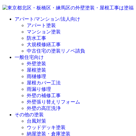
アパート/マンション/法人向け
アパート塗装
マンション塗装
防水工事
大規模修繕工事
中古住宅の塗装リノベ請負
一般住宅向け
外壁塗装
屋根塗装
雨樋修理
屋根カバー工法
雨漏り修理
外壁の補修工事
外壁張り替えリフォーム
外壁の高圧洗浄
その他の塗装
台風対策
ウッドデッキ塗装
納屋塗装・倉庫塗装