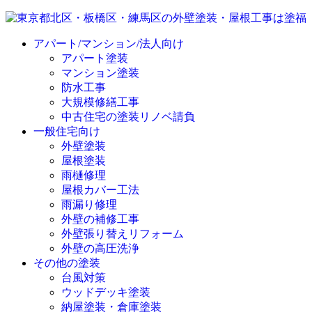
アパート/マンション/法人向け
アパート塗装
マンション塗装
防水工事
大規模修繕工事
中古住宅の塗装リノベ請負
一般住宅向け
外壁塗装
屋根塗装
雨樋修理
屋根カバー工法
雨漏り修理
外壁の補修工事
外壁張り替えリフォーム
外壁の高圧洗浄
その他の塗装
台風対策
ウッドデッキ塗装
納屋塗装・倉庫塗装