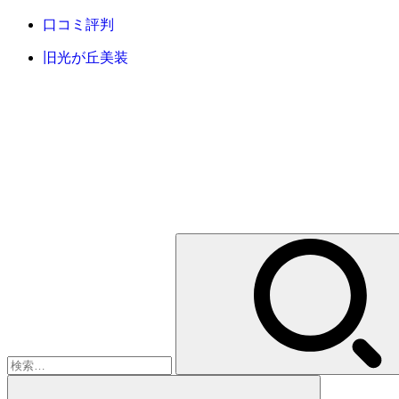
口コミ評判
旧光が丘美装
検
索: