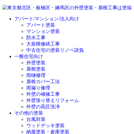
アパート/マンション/法人向け
アパート塗装
マンション塗装
防水工事
大規模修繕工事
中古住宅の塗装リノベ請負
一般住宅向け
外壁塗装
屋根塗装
雨樋修理
屋根カバー工法
雨漏り修理
外壁の補修工事
外壁張り替えリフォーム
外壁の高圧洗浄
その他の塗装
台風対策
ウッドデッキ塗装
納屋塗装・倉庫塗装