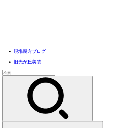
現場親方ブログ
旧光が丘美装
検
索: