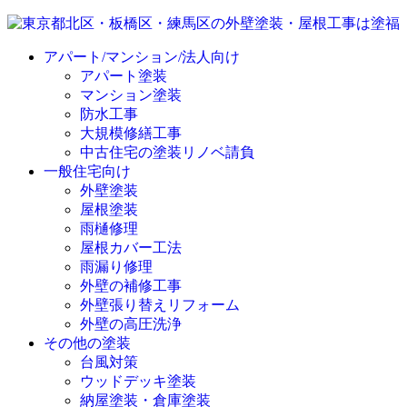
アパート/マンション/法人向け
アパート塗装
マンション塗装
防水工事
大規模修繕工事
中古住宅の塗装リノベ請負
一般住宅向け
外壁塗装
屋根塗装
雨樋修理
屋根カバー工法
雨漏り修理
外壁の補修工事
外壁張り替えリフォーム
外壁の高圧洗浄
その他の塗装
台風対策
ウッドデッキ塗装
納屋塗装・倉庫塗装