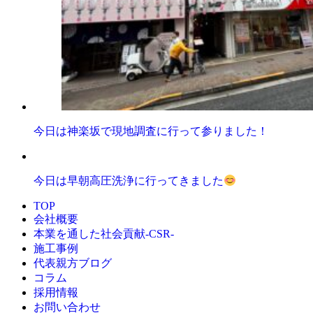
今日は神楽坂で現地調査に行って参りました！
今日は早朝高圧洗浄に行ってきました
TOP
会社概要
本業を通した社会貢献-CSR-
施工事例
代表親方ブログ
コラム
採用情報
お問い合わせ