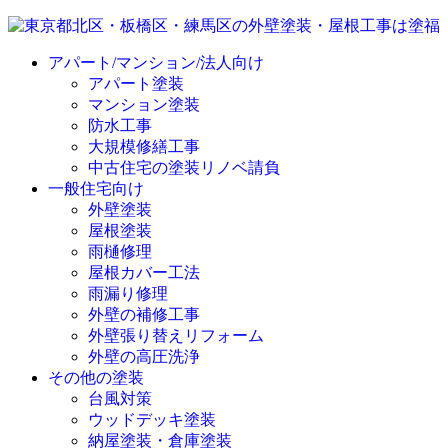
アパート/マンション/法人向け
アパート塗装
マンション塗装
防水工事
大規模修繕工事
中古住宅の塗装リノベ請負
一般住宅向け
外壁塗装
屋根塗装
雨樋修理
屋根カバー工法
雨漏り修理
外壁の補修工事
外壁張り替えリフォーム
外壁の高圧洗浄
その他の塗装
台風対策
ウッドデッキ塗装
納屋塗装・倉庫塗装