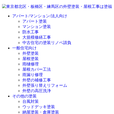
アパート/マンション/法人向け
アパート塗装
マンション塗装
防水工事
大規模修繕工事
中古住宅の塗装リノベ請負
一般住宅向け
外壁塗装
屋根塗装
雨樋修理
屋根カバー工法
雨漏り修理
外壁の補修工事
外壁張り替えリフォーム
外壁の高圧洗浄
その他の塗装
台風対策
ウッドデッキ塗装
納屋塗装・倉庫塗装