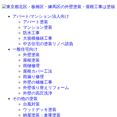
アパート/マンション/法人向け
アパート塗装
マンション塗装
防水工事
大規模修繕工事
中古住宅の塗装リノベ請負
一般住宅向け
外壁塗装
屋根塗装
雨樋修理
屋根カバー工法
雨漏り修理
外壁の補修工事
外壁張り替えリフォーム
外壁の高圧洗浄
その他の塗装
台風対策
ウッドデッキ塗装
納屋塗装・倉庫塗装