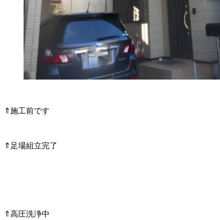
⇑施工前です
⇑足場組立完了
⇑高圧洗浄中