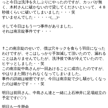
っと今日は洗浄を久しぶりにやったのですが、カッパが無
く、木村さんに破かないので貸してくださいといって、４８
秒後くらいに破いてしまいました・・・笑
すいませんでした・・・・<(_ _)>
そして今日はもう一つ事件がありました。
それは南京錠事件です・・・
⇑この南京錠のせいで、僕は穴キックを食らう羽目になった
わけですが、そこはしっかり手加減して頂いたので、漏れる
ことはありませんでしたが、洗浄後で体が冷えていたので、
ヒヤッとしました・・笑
この南京錠中島さんが一回あけることに成功したのですが、
やはりまた開けられなくなってしまいました。
事件の詳細は秘密ですが、今日は南京錠で少し騒がしくなっ
たのは確かです・・・笑
明日は前田さん、中島さん達と一緒に上石神井に足場組立の
予定です(‘◇’)ゞ
明日も一生懸命