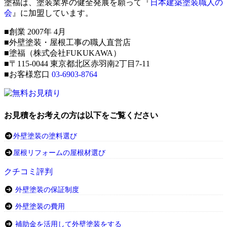
塗福は、塗装業界の健全発展を願って『
日本建築塗装職人の
会
』に加盟しています。
■創業 2007年 4月
■外壁塗装・屋根工事の職人直営店
■塗福（株式会社FUKUKAWA）
■〒115-0044 東京都北区赤羽南2丁目7-11
■お客様窓口
03-6903-8764
お見積をお考えの方は以下をご覧ください
外壁塗装の塗料選び
屋根リフォームの屋根材選び
クチコミ評判
外壁塗装の保証制度
外壁塗装の費用
補助金を活用して外壁塗装をする