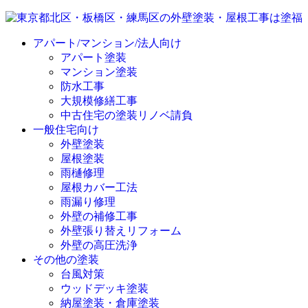
アパート/マンション/法人向け
アパート塗装
マンション塗装
防水工事
大規模修繕工事
中古住宅の塗装リノベ請負
一般住宅向け
外壁塗装
屋根塗装
雨樋修理
屋根カバー工法
雨漏り修理
外壁の補修工事
外壁張り替えリフォーム
外壁の高圧洗浄
その他の塗装
台風対策
ウッドデッキ塗装
納屋塗装・倉庫塗装