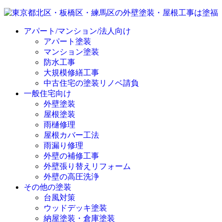
アパート/マンション/法人向け
アパート塗装
マンション塗装
防水工事
大規模修繕工事
中古住宅の塗装リノベ請負
一般住宅向け
外壁塗装
屋根塗装
雨樋修理
屋根カバー工法
雨漏り修理
外壁の補修工事
外壁張り替えリフォーム
外壁の高圧洗浄
その他の塗装
台風対策
ウッドデッキ塗装
納屋塗装・倉庫塗装