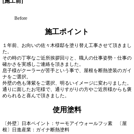
[施工前]
Before
施工ポイント
１年前、お向いの佐々木様邸を塗り替え工事させて頂きまし
た。
その時の丁寧なご近所挨拶回りと、職人の仕事姿勢・仕事の
確かさを実感しご連絡を頂きました。
息子様がクーラーが苦手という事で、屋根を断熱塗装のガイ
ナをご選択。
外壁の色も薄紫をご選択、明るいイメージに変わりました。
通りに面したお宅様で、通りすがりの方やご近所様からも褒
められると喜んで頂きました。
使用塗料
〔外壁〕日本ペイント：サーモアイウォールフッ素 〔屋
根〕日進産業：ガイナ断熱塗料