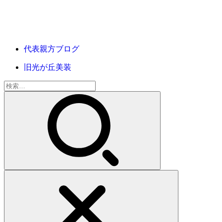
代表親方ブログ
旧光が丘美装
検
索: