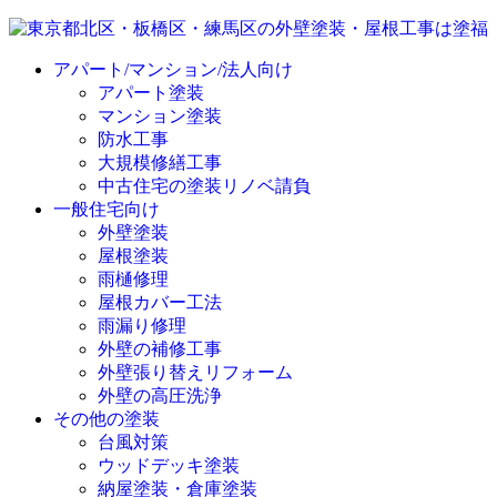
アパート/マンション/法人向け
アパート塗装
マンション塗装
防水工事
大規模修繕工事
中古住宅の塗装リノベ請負
一般住宅向け
外壁塗装
屋根塗装
雨樋修理
屋根カバー工法
雨漏り修理
外壁の補修工事
外壁張り替えリフォーム
外壁の高圧洗浄
その他の塗装
台風対策
ウッドデッキ塗装
納屋塗装・倉庫塗装