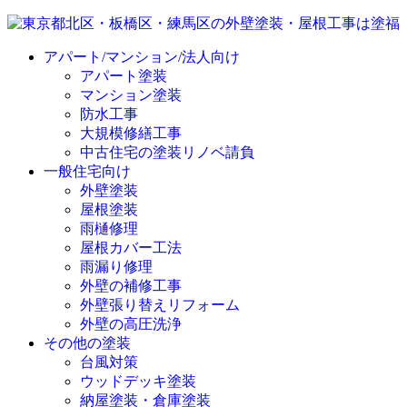
アパート/マンション/法人向け
アパート塗装
マンション塗装
防水工事
大規模修繕工事
中古住宅の塗装リノベ請負
一般住宅向け
外壁塗装
屋根塗装
雨樋修理
屋根カバー工法
雨漏り修理
外壁の補修工事
外壁張り替えリフォーム
外壁の高圧洗浄
その他の塗装
台風対策
ウッドデッキ塗装
納屋塗装・倉庫塗装