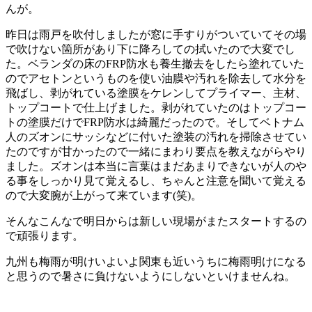
んが。
昨日は雨戸を吹付しましたが窓に手すりがついていてその場
で吹けない箇所があり下に降ろしての拭いたので大変でし
た。ベランダの床のFRP防水も養生撤去をしたら塗れていた
のでアセトンというものを使い油膜や汚れを除去して水分を
飛ばし、剥がれている塗膜をケレンしてプライマー、主材、
トップコートで仕上げました。剥がれていたのはトップコー
トの塗膜だけでFRP防水は綺麗だったので。そしてベトナム
人のズオンにサッシなどに付いた塗装の汚れを掃除させてい
たのですが甘かったので一緒にまわり要点を教えながらやり
ました。ズオンは本当に言葉はまだあまりできないが人のや
る事をしっかり見て覚えるし、ちゃんと注意を聞いて覚える
ので大変腕が上がって来ています(笑)。
そんなこんなで明日からは新しい現場がまたスタートするの
で頑張ります。
九州も梅雨が明けいよいよ関東も近いうちに梅雨明けになる
と思うので暑さに負けないようにしないといけませんね。