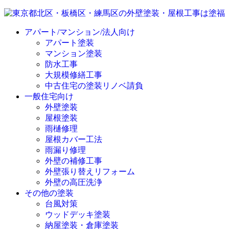
アパート/マンション/法人向け
アパート塗装
マンション塗装
防水工事
大規模修繕工事
中古住宅の塗装リノベ請負
一般住宅向け
外壁塗装
屋根塗装
雨樋修理
屋根カバー工法
雨漏り修理
外壁の補修工事
外壁張り替えリフォーム
外壁の高圧洗浄
その他の塗装
台風対策
ウッドデッキ塗装
納屋塗装・倉庫塗装