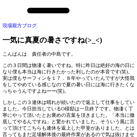
現場親方ブログ
一気に真夏の暑さですね(>_<)
こんばんは 責任者の中島です。
この３日間は物凄く暑いですね。特に昨日は絶好の海の日に
なり僕も本当は海に行きたかった利したのが本音です(笑)。
実は僕もサーフィンを１７．８年やっていたんですが大怪我
をしてやめている感じなので夏の暑い日には海に行きたくな
っちゃうんですよねーー(笑)。
しかしこの３連休は晴れが続いたので返上して仕事をしてい
ました。今日担当しているO様邸は一旦終了です。物凄く丁
寧にやって頂いたとお褒めの言葉を頂きました。「本当に徹
底してやるんですね」と驚かれていました。そういう風に言
って頂けてこちらも連休を返上した甲斐がありました。とは
言ってもまだ足場解体後の最終作業があるので気は抜けませ