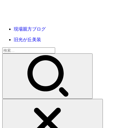
現場親方ブログ
旧光が丘美装
検
索: