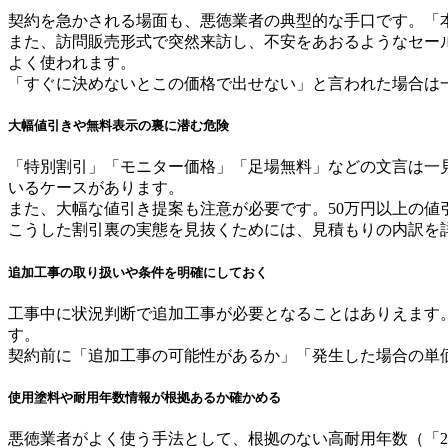
契約を急かされる場面も、悪徳業者の典型的な手口です。「
また、訪問販売形式で突然来訪し、不安をあおるようなセー
よく使われます。
「すぐに決めないとこの価格で出せない」と言われた場合は
大幅値引きや無料表示の裏に潜む危険
「特別割引」「モニター価格」「足場無料」などの文言は一
いるケースがあります。
また、大幅な値引き提案も注意が必要です。50万円以上の
こうした割引裏の実態を見抜くためには、見積もりの内訳を
追加工事の取り扱いや条件を明確にしておく
工事中に状況判断で追加工事が必要となることはありえます
す。
契約前に「追加工事の可能性があるか」「発生した場合の単
使用塗料や耐用年数情報が根拠あるか確かめる
悪徳業者がよく使う手法として、根拠のない高耐用年数（「