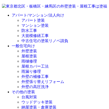
アパート/マンション/法人向け
アパート塗装
マンション塗装
防水工事
大規模修繕工事
中古住宅の塗装リノベ請負
一般住宅向け
外壁塗装
屋根塗装
雨樋修理
屋根カバー工法
雨漏り修理
外壁の補修工事
外壁張り替えリフォーム
外壁の高圧洗浄
その他の塗装
台風対策
ウッドデッキ塗装
納屋塗装・倉庫塗装