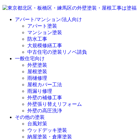
アパート/マンション/法人向け
アパート塗装
マンション塗装
防水工事
大規模修繕工事
中古住宅の塗装リノベ請負
一般住宅向け
外壁塗装
屋根塗装
雨樋修理
屋根カバー工法
雨漏り修理
外壁の補修工事
外壁張り替えリフォーム
外壁の高圧洗浄
その他の塗装
台風対策
ウッドデッキ塗装
納屋塗装・倉庫塗装