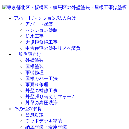
アパート/マンション/法人向け
アパート塗装
マンション塗装
防水工事
大規模修繕工事
中古住宅の塗装リノベ請負
一般住宅向け
外壁塗装
屋根塗装
雨樋修理
屋根カバー工法
雨漏り修理
外壁の補修工事
外壁張り替えリフォーム
外壁の高圧洗浄
その他の塗装
台風対策
ウッドデッキ塗装
納屋塗装・倉庫塗装