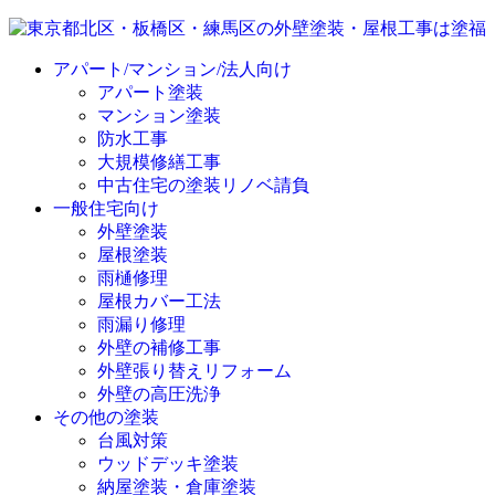
アパート/マンション/法人向け
アパート塗装
マンション塗装
防水工事
大規模修繕工事
中古住宅の塗装リノベ請負
一般住宅向け
外壁塗装
屋根塗装
雨樋修理
屋根カバー工法
雨漏り修理
外壁の補修工事
外壁張り替えリフォーム
外壁の高圧洗浄
その他の塗装
台風対策
ウッドデッキ塗装
納屋塗装・倉庫塗装