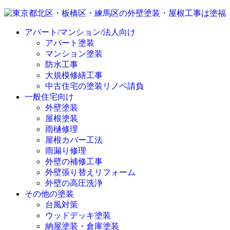
アパート/マンション/法人向け
アパート塗装
マンション塗装
防水工事
大規模修繕工事
中古住宅の塗装リノベ請負
一般住宅向け
外壁塗装
屋根塗装
雨樋修理
屋根カバー工法
雨漏り修理
外壁の補修工事
外壁張り替えリフォーム
外壁の高圧洗浄
その他の塗装
台風対策
ウッドデッキ塗装
納屋塗装・倉庫塗装