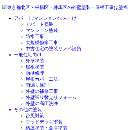
アパート/マンション/法人向け
アパート塗装
マンション塗装
防水工事
大規模修繕工事
中古住宅の塗装リノベ請負
一般住宅向け
外壁塗装
屋根塗装
雨樋修理
屋根カバー工法
雨漏り修理
外壁の補修工事
外壁張り替えリフォーム
外壁の高圧洗浄
その他の塗装
台風対策
ウッドデッキ塗装
納屋塗装・倉庫塗装