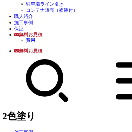
駐車場ライン引き
コンテナ販売（塗装付）
職人紹介
施工事例
保証
無料お見積
費用
無料お見積
2色塗り