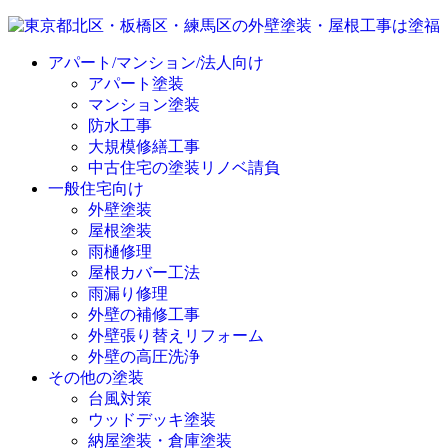
アパート/マンション/法人向け
アパート塗装
マンション塗装
防水工事
大規模修繕工事
中古住宅の塗装リノベ請負
一般住宅向け
外壁塗装
屋根塗装
雨樋修理
屋根カバー工法
雨漏り修理
外壁の補修工事
外壁張り替えリフォーム
外壁の高圧洗浄
その他の塗装
台風対策
ウッドデッキ塗装
納屋塗装・倉庫塗装