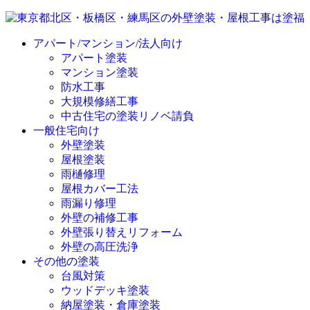
アパート/マンション/法人向け
アパート塗装
マンション塗装
防水工事
大規模修繕工事
中古住宅の塗装リノベ請負
一般住宅向け
外壁塗装
屋根塗装
雨樋修理
屋根カバー工法
雨漏り修理
外壁の補修工事
外壁張り替えリフォーム
外壁の高圧洗浄
その他の塗装
台風対策
ウッドデッキ塗装
納屋塗装・倉庫塗装