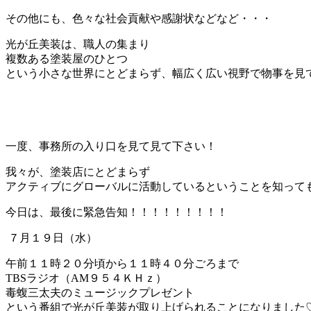
その他にも、色々な社会貢献や感謝状などなど・・・
光が丘美装は、職人の集まり
複数ある塗装屋のひとつ
という小さな世界にとどまらず、幅広く広い視野で物事を見
一度、事務所の入り口を見て見て下さい！
我々が、塗装店にとどまらず
アクティブにグローバルに活動しているということを知って
今日は、最後に緊急告知！！！！！！！！！
７月１９日（水）
午前１１時２０分頃から１１時４０分ごろまで
TBSラジオ（AM９５４ＫＨｚ）
毒蝮三太夫のミュージックプレゼント
という番組で光が丘美装が取り上げられることになりました