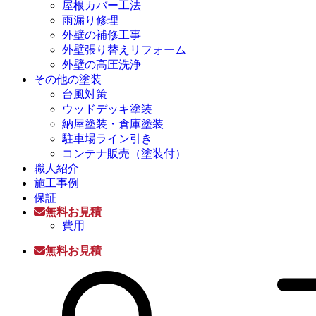
屋根カバー工法
雨漏り修理
外壁の補修工事
外壁張り替えリフォーム
外壁の高圧洗浄
その他の塗装
台風対策
ウッドデッキ塗装
納屋塗装・倉庫塗装
駐車場ライン引き
コンテナ販売（塗装付）
職人紹介
施工事例
保証
無料お見積
費用
無料お見積