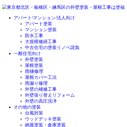
アパート/マンション/法人向け
アパート塗装
マンション塗装
防水工事
大規模修繕工事
中古住宅の塗装リノベ請負
一般住宅向け
外壁塗装
屋根塗装
雨樋修理
屋根カバー工法
雨漏り修理
外壁の補修工事
外壁張り替えリフォーム
外壁の高圧洗浄
その他の塗装
台風対策
ウッドデッキ塗装
納屋塗装・倉庫塗装