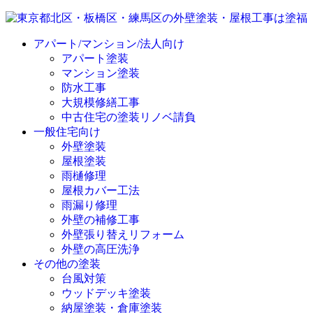
アパート/マンション/法人向け
アパート塗装
マンション塗装
防水工事
大規模修繕工事
中古住宅の塗装リノベ請負
一般住宅向け
外壁塗装
屋根塗装
雨樋修理
屋根カバー工法
雨漏り修理
外壁の補修工事
外壁張り替えリフォーム
外壁の高圧洗浄
その他の塗装
台風対策
ウッドデッキ塗装
納屋塗装・倉庫塗装