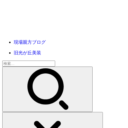
現場親方ブログ
旧光が丘美装
検
索: