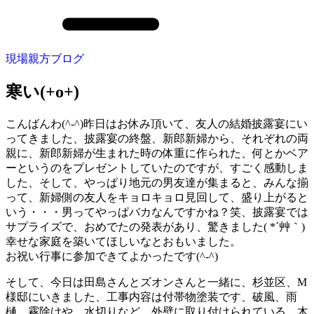
現場親方ブログ
寒い(+o+)
こんばんわ(^-^)昨日はお休み頂いて、友人の結婚披露宴にい
ってきました、披露宴の終盤、新郎新婦から、それぞれの両
親に、新郎新婦が生まれた時の体重に作られた、何とかベア
ーというのをプレゼントしていたのですが、すごく感動しま
した、そして、やっぱり地元の男友達が集まると、みんな揃
って、新婦側の友人をキョロキョロ見回して、盛り上がると
いう・・・男ってやっぱバカなんですかね？笑、披露宴では
サプライズで、おめでたの発表があり、驚きました( *´艸｀)
幸せな家庭を築いてほしいなとおもいました。
お祝い行事に参加できてよかったです(^-^)
そして、今日は田島さんとズオンさんと一緒に、杉並区、M
様邸にいきました、工事内容は付帯物塗装です、破風、雨
樋、霧除けや、水切りなど、外壁に取り付けられている、木