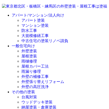
アパート/マンション/法人向け
アパート塗装
マンション塗装
防水工事
大規模修繕工事
中古住宅の塗装リノベ請負
一般住宅向け
外壁塗装
屋根塗装
雨樋修理
屋根カバー工法
雨漏り修理
外壁の補修工事
外壁張り替えリフォーム
外壁の高圧洗浄
その他の塗装
台風対策
ウッドデッキ塗装
納屋塗装・倉庫塗装