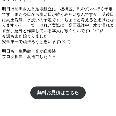
明日は前田さんと足場組立に、板橋区、Bメゾンへ行く予定
です、また今日から寒い日が続くみたいなんですが、明後日
は高圧洗浄、水洗いの予定です。ちょっと考えると逃げたな
りますが・・・笑、けれど実際に、高圧洗浄中、水で濡れま
すが、意外と作業している本人は寒くないです(=ﾟωﾟ)ﾉ
今週もまた始まりました。
安全第一で頑張ろうと思います(”◇”)ゞ
明日も一生懸命 光が丘美装
ブログ担当 渡邊でした＾＾
無料お見積はこちら