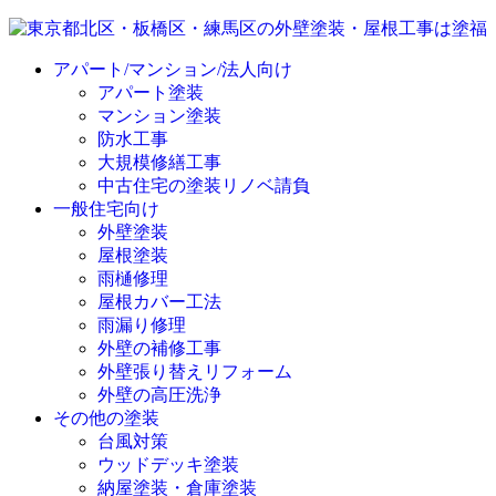
アパート/マンション/法人向け
アパート塗装
マンション塗装
防水工事
大規模修繕工事
中古住宅の塗装リノベ請負
一般住宅向け
外壁塗装
屋根塗装
雨樋修理
屋根カバー工法
雨漏り修理
外壁の補修工事
外壁張り替えリフォーム
外壁の高圧洗浄
その他の塗装
台風対策
ウッドデッキ塗装
納屋塗装・倉庫塗装