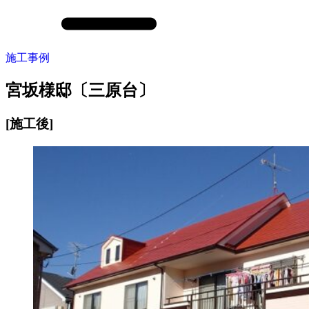
施工事例
宮坂様邸〔三原台〕
[施工後]