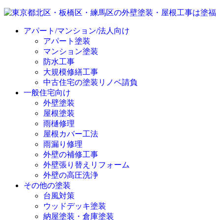
アパート/マンション/法人向け
アパート塗装
マンション塗装
防水工事
大規模修繕工事
中古住宅の塗装リノベ請負
一般住宅向け
外壁塗装
屋根塗装
雨樋修理
屋根カバー工法
雨漏り修理
外壁の補修工事
外壁張り替えリフォーム
外壁の高圧洗浄
その他の塗装
台風対策
ウッドデッキ塗装
納屋塗装・倉庫塗装