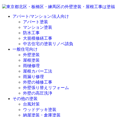
アパート/マンション/法人向け
アパート塗装
マンション塗装
防水工事
大規模修繕工事
中古住宅の塗装リノベ請負
一般住宅向け
外壁塗装
屋根塗装
雨樋修理
屋根カバー工法
雨漏り修理
外壁の補修工事
外壁張り替えリフォーム
外壁の高圧洗浄
その他の塗装
台風対策
ウッドデッキ塗装
納屋塗装・倉庫塗装