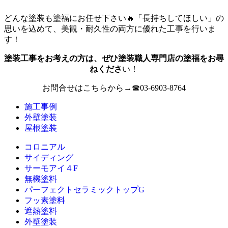
どんな塗装も塗福にお任せ下さい🔥「長持ちしてほしい」の
思いを込めて、美観・耐久性の両方に優れた工事を行いま
す！
塗装工事をお考えの方は、ぜひ塗装職人専門店の
塗福
をお尋
ねくださ
い！
お問合せはこちらから→☎03-6903-8764
施工事例
外壁塗装
屋根塗装
コロニアル
サイディング
サーモアイ４F
無機塗料
パーフェクトセラミックトップG
フッ素塗料
遮熱塗料
外壁塗装