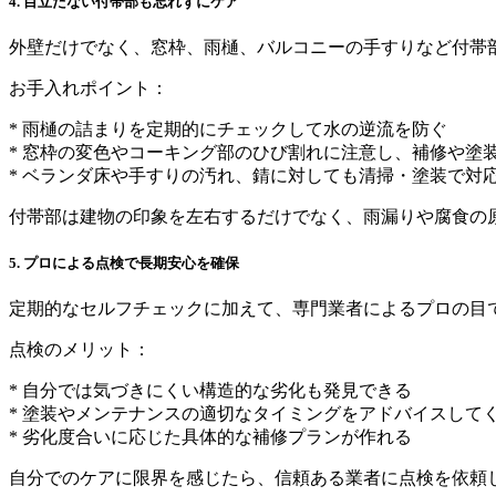
4. 目立たない付帯部も忘れずにケア
外壁だけでなく、窓枠、雨樋、バルコニーの手すりなど付帯
お手入れポイント：
* 雨樋の詰まりを定期的にチェックして水の逆流を防ぐ
* 窓枠の変色やコーキング部のひび割れに注意し、補修や塗
* ベランダ床や手すりの汚れ、錆に対しても清掃・塗装で対
付帯部は建物の印象を左右するだけでなく、雨漏りや腐食の
5. プロによる点検で長期安心を確保
定期的なセルフチェックに加えて、専門業者によるプロの目
点検のメリット：
* 自分では気づきにくい構造的な劣化も発見できる
* 塗装やメンテナンスの適切なタイミングをアドバイスして
* 劣化度合いに応じた具体的な補修プランが作れる
自分でのケアに限界を感じたら、信頼ある業者に点検を依頼