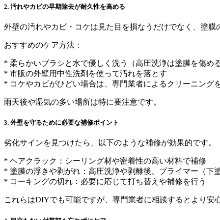
2. 汚れやカビの早期除去が耐久性を高める
外壁の汚れやカビ・コケは見た目を損なうだけでなく、塗膜
おすすめのケア方法：
* 柔らかいブラシと水で優しく洗う（高圧洗浄は塗膜を傷め
* 市販の外壁用中性洗剤を使って汚れを落とす
* コケやカビがひどい場合は、専門業者によるクリーニング
雨天後や湿気の多い場所は特に要注意です。
3. 外壁を守るために必要な補修ポイント
劣化サインを見つけたら、以下のような補修が効果的です。
* ヘアクラック：シーリング材や密着性の高い材料で補修
* 塗膜の浮きや剥がれ：高圧洗浄や剥離後、プライマー（下
* コーキングの切れ：必要に応じて打ち替えや補修を行う
これらはDIYでも可能ですが、専門業者に相談するとより安