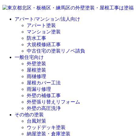
アパート/マンション/法人向け
アパート塗装
マンション塗装
防水工事
大規模修繕工事
中古住宅の塗装リノベ請負
一般住宅向け
外壁塗装
屋根塗装
雨樋修理
屋根カバー工法
雨漏り修理
外壁の補修工事
外壁張り替えリフォーム
外壁の高圧洗浄
その他の塗装
台風対策
ウッドデッキ塗装
納屋塗装・倉庫塗装