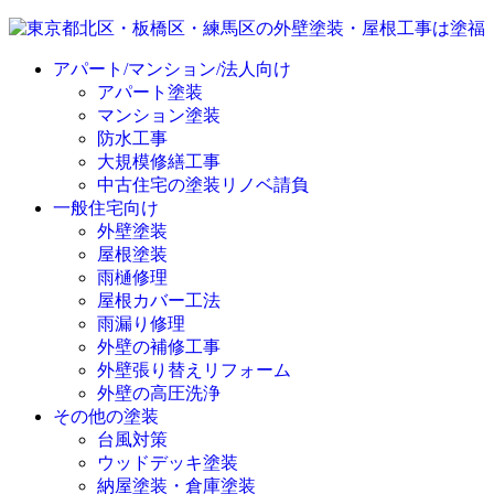
アパート/マンション/法人向け
アパート塗装
マンション塗装
防水工事
大規模修繕工事
中古住宅の塗装リノベ請負
一般住宅向け
外壁塗装
屋根塗装
雨樋修理
屋根カバー工法
雨漏り修理
外壁の補修工事
外壁張り替えリフォーム
外壁の高圧洗浄
その他の塗装
台風対策
ウッドデッキ塗装
納屋塗装・倉庫塗装