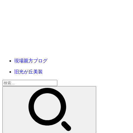
現場親方ブログ
旧光が丘美装
検
索: